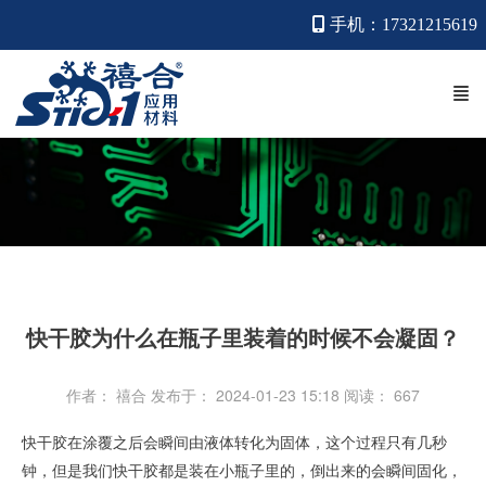
手机：17321215619
快干胶为什么在瓶子里装着的时候不会凝固？
作者： 禧合
发布于： 2024-01-23 15:18
阅读：
667
快干胶
在涂覆之后会瞬间由液体转化为固体，这个过程只有几秒
钟，但是我们快干胶都是装在小瓶子里的，倒出来的会瞬间固化，